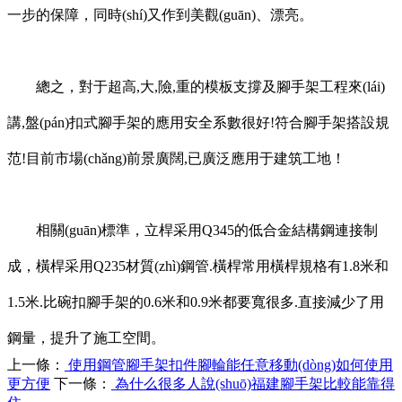
一步的保障，同時(shí)又作到美觀(guān)、漂亮。
總之，對于超高,大,險,重的模板支撐及腳手架工程來(lái)
講,盤(pán)扣式腳手架的應用安全系數很好!符合腳手架搭設規
范!目前市場(chǎng)前景廣闊,已廣泛應用于建筑工地！
相關(guān)標準，立桿采用Q345的低合金結構鋼連接制
成，橫桿采用Q235材質(zhì)鋼管.橫桿常用橫桿規格有1.8米和
1.5米.比碗扣腳手架的0.6米和0.9米都要寬很多.直接減少了用
鋼量，提升了施工空間。
上一條：
使用鋼管腳手架扣件腳輪能任意移動(dòng)如何使用
更方便
下一條：
為什么很多人說(shuō)福建腳手架比較能靠得