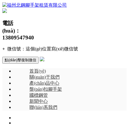
電話
(huà)：
13809547940
+
微信號：
這個(gè)位置寫(xiě)微信號
點(diǎn)擊復制微信
首頁(yè)
關(guān)于我們
產(chǎn)品中心
盤(pán)扣腳手架
國標鋼管
新聞中心
聯(lián)系我們