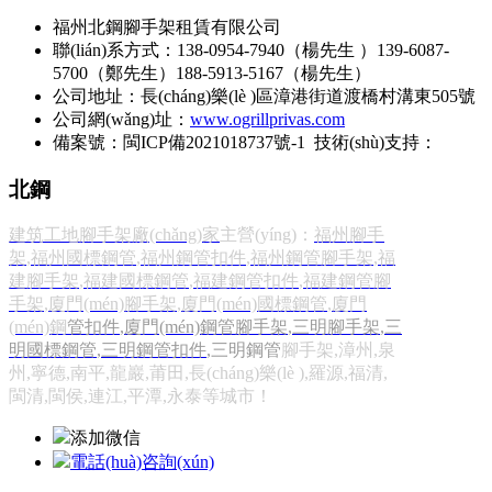
福州北鋼腳手架租賃有限公司
聯(lián)系方式：138-0954-7940（楊先生 ）139-6087-
5700（鄭先生）188-5913-5167（楊先生）
公司地址：長(cháng)樂(lè )區漳港街道渡橋村溝東505號
公司網(wǎng)址：
www.ogrillprivas.com
備案號：
閩ICP備2021018737號-1
技術(shù)支持：
北鋼
建筑工地腳手架廠(chǎng)家
主營(yíng)：
福州腳手
架
,
福州國標鋼管
,
福州鋼管扣件
,
福州鋼管腳手架
,
福
建腳手架
,
福建國標鋼管
,
福建鋼管扣件
,
福建鋼管腳
手架
,
廈門(mén)腳手架
,
廈門(mén)國標鋼管
,
廈門
(mén)鋼
管扣件
,
廈門(mén)鋼管腳手架
,
三明腳手架
,
三
明國標鋼管
,
三明鋼
管扣件
,三明鋼
管
腳手架,漳州,泉
州,寧德,南平,龍巖,莆田,長(cháng)樂(lè ),羅源,福清,
閩清,閩侯,連江,平潭,永泰等城市！
添加微信
電話(huà)咨詢(xún)