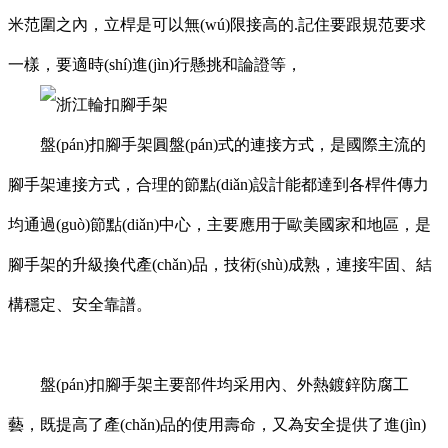
米范圍之內，立桿是可以無(wú)限接高的.記住要跟規范要求
一樣，要適時(shí)進(jìn)行懸挑和論證等，
盤(pán)扣腳手架圓盤(pán)式的連接方式，是國際主流的
腳手架連接方式，合理的節點(diǎn)設計能都達到各桿件傳力
均通過(guò)節點(diǎn)中心，主要應用于歐美國家和地區，是
腳手架的升級換代產(chǎn)品，技術(shù)成熟，連接牢固、結
構穩定、安全靠譜。
盤(pán)扣腳手架主要部件均采用內、外熱鍍鋅防腐工
藝，既提高了產(chǎn)品的使用壽命，又為安全提供了進(jìn)