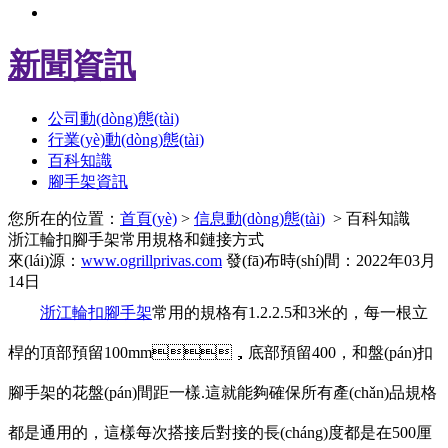
新聞資訊
公司動(dòng)態(tài)
行業(yè)動(dòng)態(tài)
百科知識
腳手架資訊
您所在的位置：
首頁(yè)
>
信息動(dòng)態(tài)
> 百科知識
浙江輪扣腳手架常用規格和鏈接方式
來(lái)源：
www.ogrillprivas.com
發(fā)布時(shí)間：2022年03月
14日
浙江輪扣腳手架
常用的規格有1.2.2.5和3米的，每一根立
桿的頂部預留100mm，底部預留400，和盤(pán)扣
腳手架的花盤(pán)間距一樣.這就能夠確保所有產(chǎn)品規格
都是通用的，這樣每次搭接后對接的長(cháng)度都是在500厘